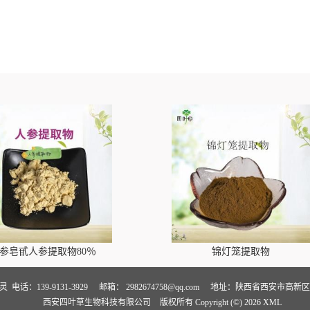
参皂甙人参提取物80％
锦灯笼提取物
卢灵
电话：139-9131-3929
邮箱：
2982674758@qq.com
地址：陕西省西安市高新区万
西安四叶草生物科技有限公司
版权所有 Copyright (©) 2026
XML