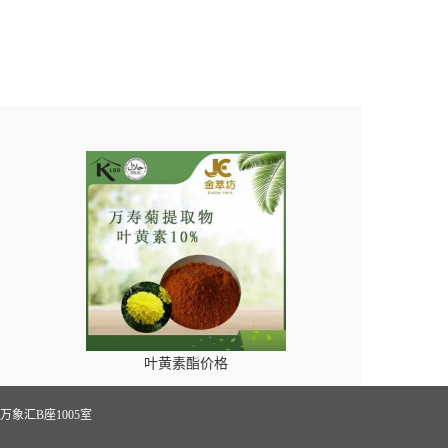
叶黄素酯价格
象汇B座1005室