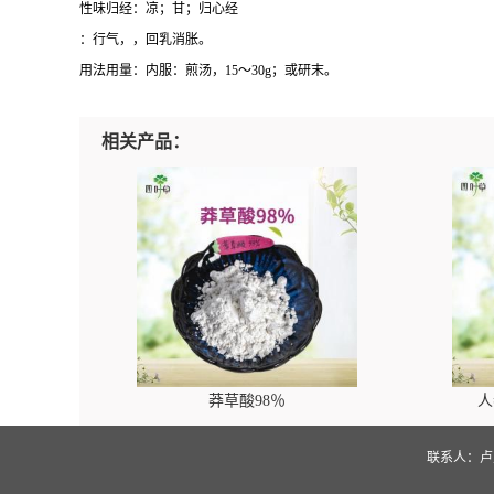
性味归经：凉；甘；归心经
：行气，，回乳消胀。
用法用量：内服：煎汤，15～30g；或研末。
相关产品：
莽草酸98％
人
联系人：