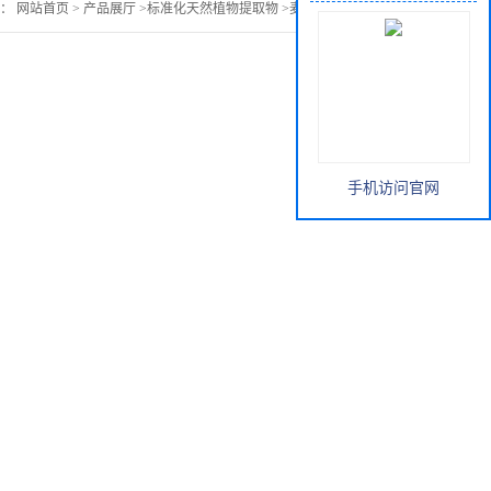
置：
网站首页
>
产品展厅
>
标准化天然植物提取物
>
麦芽提取物 供应
手机访问官网