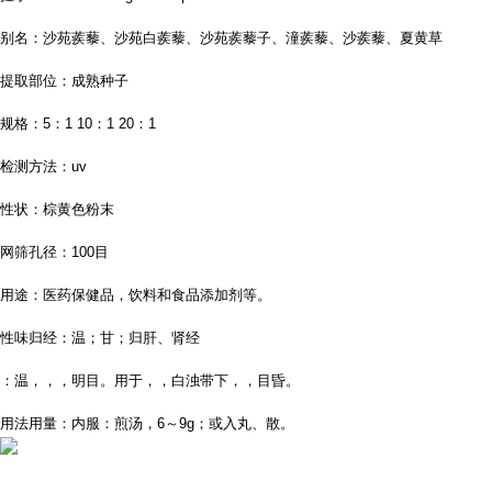
别名：沙苑蒺藜、沙苑白蒺藜、沙苑蒺藜子、潼蒺藜、沙蒺藜、夏黄草
提取部位：成熟种子
规格：
5
：
1 10
：
1 20
：
1
检测方法：
uv
性状：棕黄色粉末
网筛孔径：
100
目
用途：医药保健品，饮料和食品添加剂等。
性味归经：温；甘；归肝、肾经
：温，，，明目。用于，，白浊带下，，目昏。
用法用量：内服：煎汤，
6
～
9g
；或入丸、散。