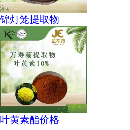
锦灯笼提取物
叶黄素酯价格