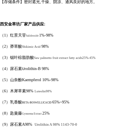
【存储条件】密封遮光
,
干燥、阴凉、通风良好的地方。
西安金萃坊厂家产品供应
:
（
1
）红景天苷
1%-98%
Salidroside
（
2
）莽草酸
98%
Shikimic Acid
（
3
）
锯叶棕脂肪酸
Saw palmetto fruit extract
fatty acids
25%-45%
（
4
）
尿石素
rolithin-B
98%
U
（
5
）
山奈酚
Kaempferol
10%-98%
（
6
）
木犀草素
98%
Luteolin
98%
（
7
）乳香酸
65%
~95%
BETA-BOSWELLICACID
（
8
）匙羹藤
25%
Gymnema Extract
（
9
）尿石素
A98%
Urolithin A
98%
1143-70-0