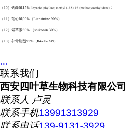
（
10
）钩藤碱
15%
Rhyncholphylline; methyl (16Z)-16-(methoxymethylidene)-2-
（
11
）莲心碱
90%
（
Liensinine
90%
）
（
12
）紫草素
30%
（
shikonin
30%
）
（
13
）补骨脂酚
95%
（
Bakuchiol 90%）
...
联系我们
西安四叶草生物科技有限公司
联系人
卢灵
联系手机
13991313929
联系电话
139-9131-3929