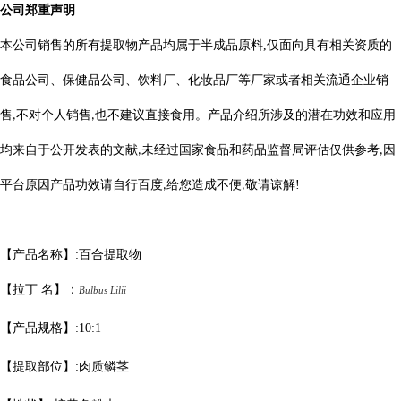
公司郑重声明
本公司销售的所有提取物产品均属于半成品原料
,
仅面向具有相关资质的
食品公司、保健品公司、饮料厂、化妆品厂等厂家或者相关流通企业销
售
不对个人销售
也不建议直接食用。产品介绍所涉及的潜在功效和应用
,
,
均来自于公开发表的文献
未经过国家食品和药品监督局评估仅供参考
因
,
,
平台原因产品功效请自行百度
给您造成不便
敬请
谅
解
!
,
,
【产品名称】
:
百合提取物
【拉丁
名】：
Bulbus Lilii
【产品规格】
:
10:1
【提取部位】
:
肉质鳞茎