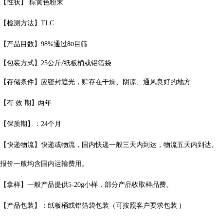
【性状】
:
棕黄色粉末
【检测方法】
TLC
【产品目数】
98%
通过
目筛
80
【包装方式】
25
公斤
纸板桶或铝箔袋
/
【存储条件】应密封遮光，贮存在干燥、阴凉、通风良好的地方
【有
效
期】两年
【保质期】：
24
个月
【快递物流】快递或物流，国内快递一般三天内到达，物流五天内到达。
报价一般均含国内运输费用。
【拿样】一般产品提供
5-20g
小样，部分产品收取样品费。
【产品包装】：纸板桶或铝箔袋包装（可按照客户要求包装
)