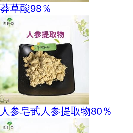
莽草酸98％
人参皂甙人参提取物80％