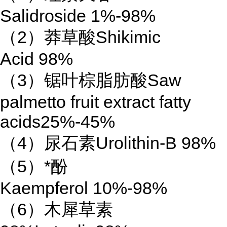
Salidroside 1%-98%
（2）莽草酸Shikimic
Acid 98%
（3）锯叶棕脂肪酸Saw
palmetto fruit extract fatty
acids25%-45%
（4）尿石素Urolithin-B 98%
（5）*酚
Kaempferol 10%-98%
（6）木犀草素