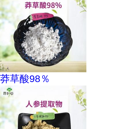
莽草酸98％