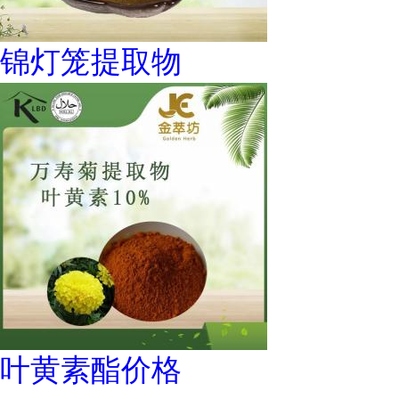
锦灯笼提取物
叶黄素酯价格