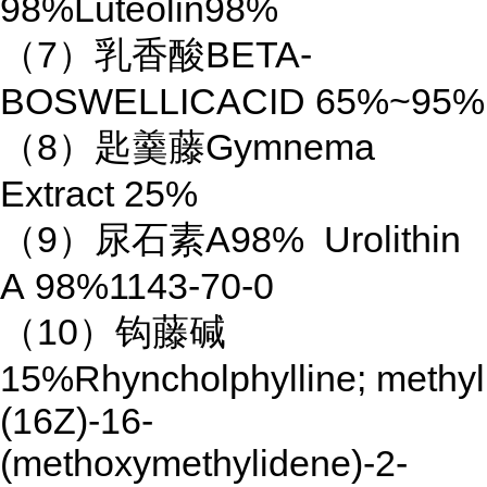
98%Luteolin98%
（7）乳香酸BETA-
BOSWELLICACID 65%~95%
（8）匙羹藤Gymnema
Extract 25%
（9）尿石素A98% Urolithin
A 98%1143-70-0
（10）钩藤碱
15%Rhyncholphylline; methyl
(16Z)-16-
(methoxymethylidene)-2-