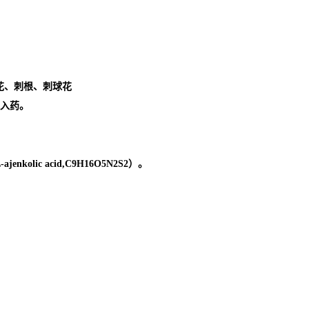
花、刺根、刺球花
全株入药。
。
olic acid,C9H16O5N2S2）。