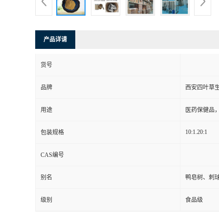
产品详请
货号
品牌
西安四叶草
用途
医药保健品
10:1.20:1
包装规格
CAS编号
别名
鸭皂树、刺
级别
食品级