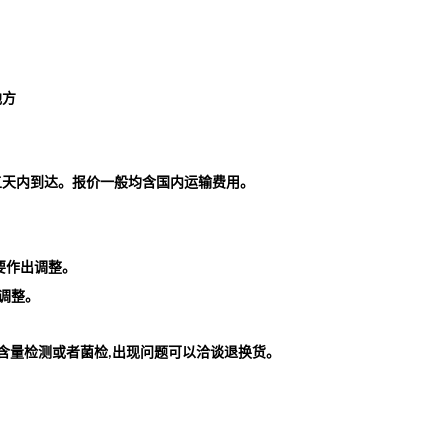
地方
五天内到达。报价一般均含国内运输费用。
要作出
调整。
调整。
含量检测或者菌检
出现问题可以洽谈退换货。
,