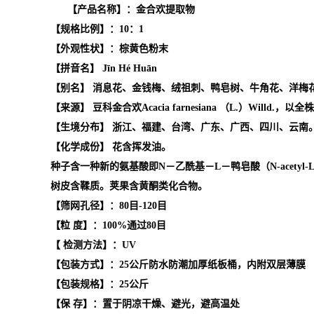
【产品名称】：金合欢提取物
【规格比例】：10：1
【外观性状】：棕黄色粉末
【拼音名】 Jīn Hé Huān
【别名】 消息花、金钱梅、绒祖刺、鸭皂树、牛角花、洋梅
【来源】 豆科金合欢Acacia farnesiana （L.）Willd.，以
【生境分布】 浙江、福建、台湾、广东、广西、四川、云南
【化学成份】 花含挥发油。
种子含一种新的氨基酸即N－乙酰基－L－鸭皂酸（N-acetyl-L-ajenk
树皮含鞣质。荚果含黄酮类化合物。
【筛网孔径】：80目-120目
【粒 度】：100%通过80目
【 检测方法】：UV
【包装方式】：25公斤防水防潮加厚纸板桶，内附双层薄膜
【包装规格】：25公斤
【保 存】：置于阴凉干燥、避光，避高温处