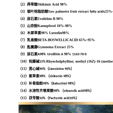
（
2
）莽草酸
Shikimic Acid
98%
（
3
）锯叶棕脂肪酸
Saw palmetto fruit extract
25%
fatty acids
（
4
）
尿石素
Urolithin-B
98%
（
5
）山奈酚
Kaempferol
10%-98%
（
6
）木犀草素
98%
Luteolin
98%
（
7
）乳香酸
BETA-BOSWELLICACID
65%
~95%
（
8
）匙羹藤
Gymnema Extract
25%
（
9
）尿石素
98%
A98%
Urolithin A
1143-70-0
（
10
）钩藤碱
Rhyncholphylline; methyl (16Z)-16-(metho
15%
（
11
）莲心碱
（
）
90%
Liensinine 90%
（
12
）紫草素
（
）
98%
shikonin 98%
（
13
）补骨脂酚
（
）
98%
Bakuchiol 98%
（
14
）水溶性齐墩果酸
（
）
98%
oleanolic acid98%
（
15
）茯苓酸
（
）
10%
Pachymic acid10%