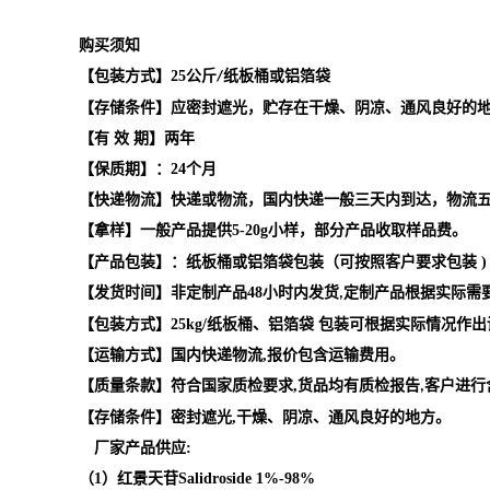
购买须知
【包装方式】
25
公斤
纸板桶或铝箔袋
/
【存储条件】应密封遮光，贮存在干燥、阴凉、通风良好的
【有
效
期】两年
【保质期】：
24
个月
【快递物流】快递或物流，国内快递一般三天内到达，物流
【拿样】一般产品提供
5-20g
小样，部分产品收取样品费。
【产品包装】：纸板桶或铝箔袋包装（可按照客户要求包装
)
【发货时间】非定制产品
48
小时内发货
定制产品根据实际需
,
【包装方式】
25kg/
纸板桶、铝箔袋 包装可根据实际情况作出
【运输方式】国内快递物流
,
报价包含运输费用。
【质量条款】符合国家质检要求
,
货品均有质检报告
客户进行
,
【存储条件】密封遮光
,
干燥、阴凉、通风良好的地方。
厂家产品供应
:
（
1
）红景天苷
Salidroside
1%-98%