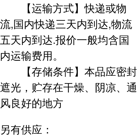
【运输方式】快递或物
流,国内快递三天内到达,物流
五天内到达.报价一般均含国
内运输费用。
【存储条件】本品应密封
遮光，贮存在干燥、阴凉、通
风良好的地方
另有供应：