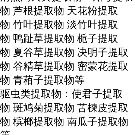
物 芦根提取物 天花粉提取
物 竹叶提取物 淡竹叶提取
物 鸭趾草提取物 栀子提取
物 夏谷草提取物 决明子提取
物 谷精草提取物 密蒙花提取
物 青葙子提取物等
驱虫类提取物：使君子提取
物 斑鸠菊提取物 苦楝皮提取
物 槟榔提取物 南瓜子提取物