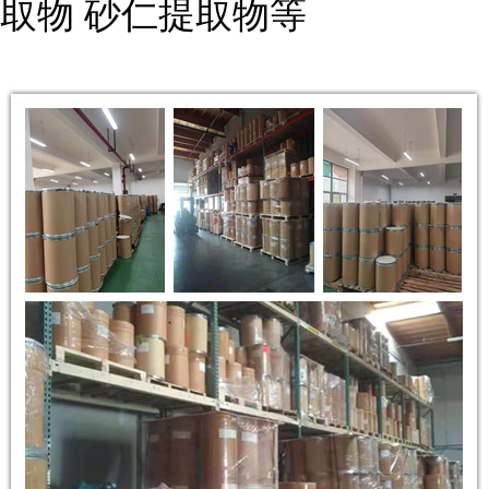
取物 砂仁提取物等