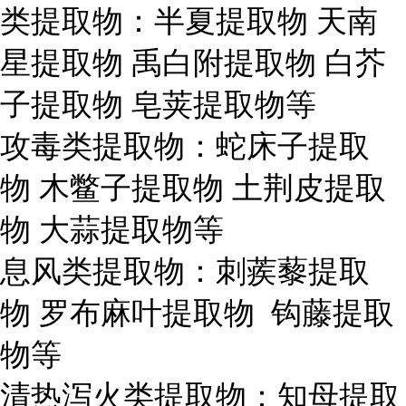
类提取物：半夏提取物 天南
星提取物 禹白附提取物 白芥
子提取物 皂荚提取物等
攻毒类提取物：蛇床子提取
物 木鳖子提取物 土荆皮提取
物 大蒜提取物等
息风类提取物：刺蒺藜提取
物 罗布麻叶提取物 钩藤提取
物等
清热泻火类提取物：知母提取