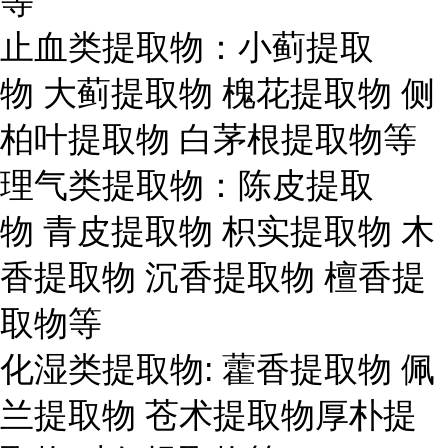
等
止血类提取物：小蓟提取
物 大蓟提取物 槐花提取物 侧
柏叶提取物 白茅根提取物等
理气类提取物：陈皮提取
物 青皮提取物 枳实提取物 木
香提取物 沉香提取物 檀香提
取物等
化湿类提取物: 藿香提取物 佩
兰提取物 苍术提取物厚朴提