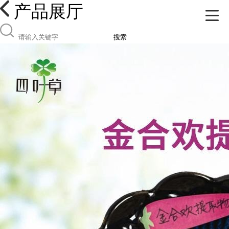
产品展厅
搜索