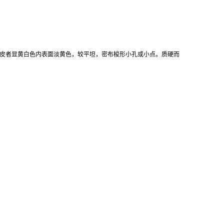
粗皮者显黄白色内表面淡黄色，较平坦，密布梭形小孔或小点。质硬而