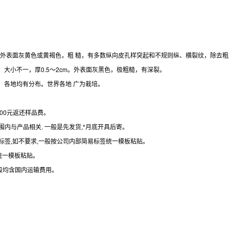
m。外表面灰黄色或黄褐色，粗 糙，有多数纵向皮孔样突起和不规则纵、横裂纹，除去
大小不一，厚0.5～2cm。外表面灰黑色，极粗糙，有深裂。
，各地均有分布。世界各地 广为栽培。
000元返还样品费。
内与产品相关. 一般是先发货,*月底开具后寄。
求贴标签,如不要求,一般按公司内部简易标签统一模板粘贴。
统一模板粘贴。
般均含国内运输费用。