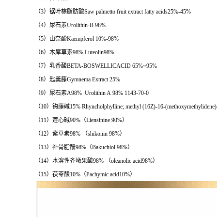
（3）锯叶棕脂肪酸Saw palmetto fruit extract fatty acids25%-45%
（4）尿石素Urolithin-B 98%
（5）山奈酚Kaempferol 10%-98%
（6）木犀草素98% Luteolin98%
（7）乳香酸BETA-BOSWELLICACID 65%~95%
（8）匙羹藤Gymnema Extract 25%
（9）尿石素A98% Urolithin A 98% 1143-70-0
（10）钩藤碱15% Rhyncholphylline; methyl (16Z)-16-(methoxymethylidene)
（11）莲心碱90%（Liensinine 90%）
（12）紫草素98% （shikonin 98%）
（13）补骨脂酚98%（Bakuchiol 98%）
（14）水溶性齐墩果酸98% （oleanolic acid98%）
（15）茯苓酸10%（Pachymic acid10%）