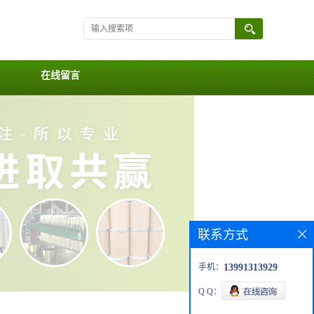
在线留言
联系方式
手机：
13991313929
Q Q：