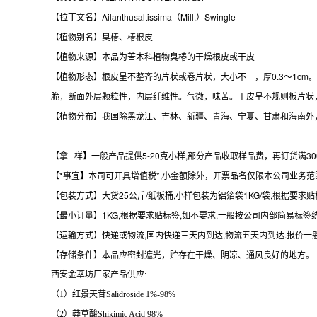
【拉丁文名】Ailanthusaltissima（Mill.）Swingle
【植物别名】臭椿、椿根皮
【植物来源】本品为苦木科植物臭椿的干燥根皮或干皮
【植物形态】根皮呈不整齐的片状或卷片状，大小不一，厚0.3～1c
脆，断面外层颗粒性，内层纤维性。气微，味苦。干皮呈不规则板片状，
【植物分布】我国除黑龙江、吉林、新疆、青海、宁夏、甘肃和海南外
【拿 样】一般产品提供5-20克小样,部分产品收取样品费，再订货满3
【*事宜】本司可开具增值税*,小金额除外，开票品名仅限本公司业务范围
【包装方式】大货25公斤/纸板桶,小样包装为铝箔袋1KG/袋,根据要
【最小订量】1KG,根据要求贴标签,如不要求,一般按公司内部简易标签
【运输方式】快递或物流,国内快递三天内到达,物流五天内到达.报价一
【存储条件】本品应密封遮光，贮存在干燥、阴凉、通风良好的地方。
西安金萃坊厂家产品供应:
（1）红景天苷Salidroside 1%-98%
（2）莽草酸Shikimic Acid 98%