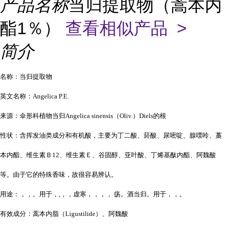
产品名称
当归提取物（蒿本内
酯1％）
查看相似产品 >
简介
名称：当归提取物
英文名称：Angelica P.E.
来源：伞形科植物当归Angelica sinensis（Oliv.）Diels的根
性状：含挥发油类成分和有机酸，主要为
丁二酸
、菸酸、尿嘧啶、腺嘌呤、
藁
本内酯
、维生素Ｂ12、维生素Ｅ、谷固醇、亚叶酸、丁烯基酞内酯、阿魏酸
等。由于它的特殊香味，故很容易辨认。
用途：，，。用于，,，，虚寒，，，， 疡。酒当归。用于，，。
有效成分：蒿本内脂（Ligustilide）、阿魏酸