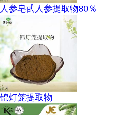
人参皂甙人参提取物80％
锦灯笼提取物