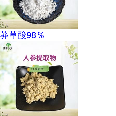
莽草酸98％