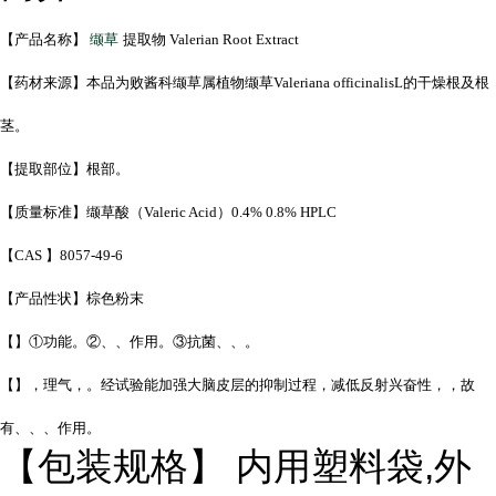
【产品名称】
缬草
提取物 Valerian Root Extract
【药材来源】本品为败酱科缬草属植物缬草Valeriana officinalisL的干燥根及根
茎。
【提取部位】根部。
【质量标准】缬草酸（Valeric Acid）0.4% 0.8% HPLC
【CAS 】8057-49-6
【产品性状】棕色粉末
【】①功能。②、、作用。③抗菌、、。
【】，理气，。经试验能加强大脑皮层的抑制过程，减低反射兴奋性，，故
有、、、作用。
【包装规格】 内用塑料袋,外