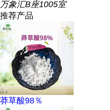
万象汇B座1005室
推荐产品
莽草酸98％