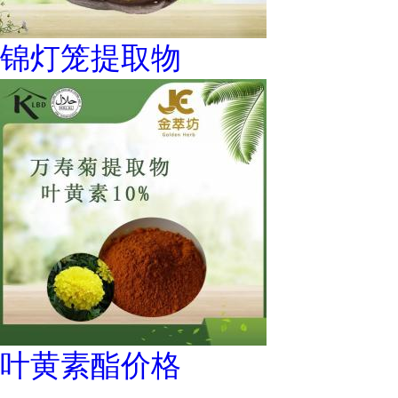
锦灯笼提取物
叶黄素酯价格