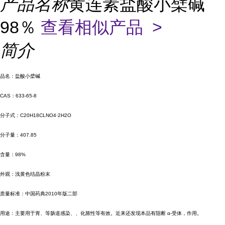
产品名称
黄连素盐酸小檗碱
98％
查看相似产品 >
简介
品名：盐酸小檗碱
CAS：633-65-8
分子式：C20H18CLNO4·2H2O
分子量：407.85
含量：98%
外观：浅黄色结晶粉末
质量标准：中国药典2010年版二部
用途：主要用于胃、等肠道感染、、化脓性等有效。近来还发现本品有阻断 α-受体，作用。