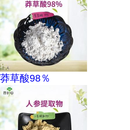
莽草酸98％