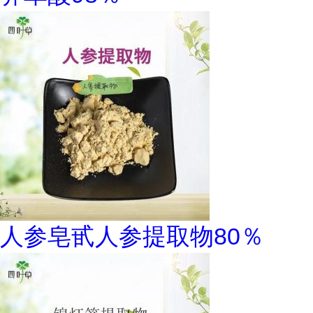
人参皂甙人参提取物80％